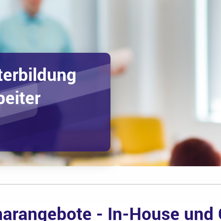
terbildung
beiter
arangebote - In-House und 