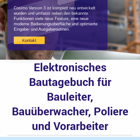
Cosimo Version 3 ist komplett neu entwickelt
wurden und umfasst neben den bekannte
Funktionen viele neue Feature, eine neue
moderne Bedienungsoberfläche und optimierte
Eingabe- und Ausgaberoutinen.
Kontakt
Elektronisches
Bautagebuch für
Bauleiter,
Bauüberwacher, Poliere
und Vorarbeiter